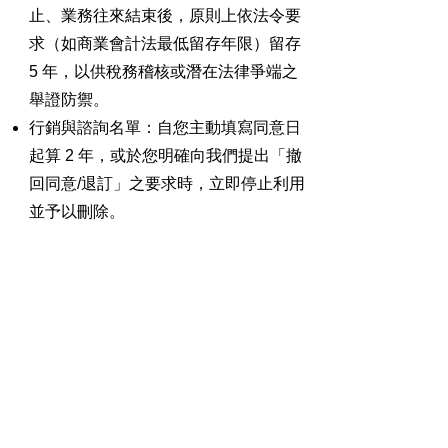
止、業務往來結束後，原則上依法令要
求（如商業會計法最低留存年限）留存
5 年，以供稅務稽核或潛在法律爭端之
舉證防禦。
行銷與諮詢名單：自您主動填寫同意日
起算 2 年，或於您明確向我們提出「撤
回同意/退訂」之要求時，立即停止利用
並予以刪除。
期限屆滿後，本公司將採取不可逆之數
位清除或物理銷毀，確保數據無法再被
還原或識別。
6
個人資料提供予第三方
之法定例外條件