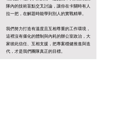
隊內的技術盲點交叉討論，讓你在卡關時有人
拉一把，在解題時能學到別人的實戰精華。
我們努力打造有溫度且互相尊重的工作環境，
這裡沒有僵化的體制與內耗的辦公室政治，大
家彼此信任、互相支援，把專案穩健推進與迭
代，才是我們團隊真正的目標。
如果你也認同務實、重視程式碼落地價值的團
隊文化，並且具備跨產業系統的實戰底蘊，對
專業技術有嚴謹度、系統架構有全局思維，歡
迎提供你的精采經歷。
卡未子數位以科技驅動商業創新，致力將資訊科技融合企
業營運核心，我們聚焦「數位轉型」、「系統整合」、
「客製開發」與「APP/Web 開發」四大領域，提供全方